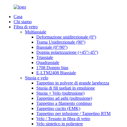
Casa
Chi siamo
Fibra di vetro
Multiassiale
Deformazione unidirezionale (0°)
Trama Unidirezionale (90°)
Biassiale (0°/90°)
Doppia polarizzazione (+45°/-45°)
Triassiale
Quadrassiale
1708 Doppio bias
E-LTM2408 Biassiale
Stuoia e velo
Tappetino in polvere di grande larghezza
Stuoia di fili tagliati in emulsione
Stuoia + Velo (pultrusione)
Tappetino ad aghi (pultrusione)
Tappetino a filamento continuo
Tappetino cucito (EMK)
Tappetino per infusione / Tappetino RTM
Velo / Tessuto in fibra di vetro
Velo sintetico in poliestere