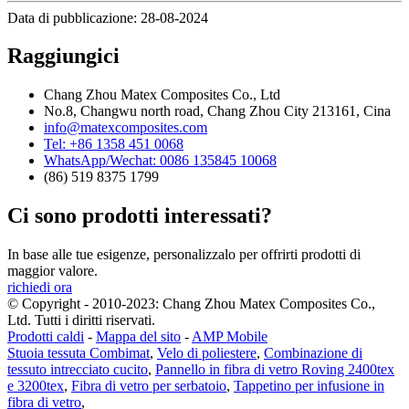
Data di pubblicazione: 28-08-2024
Raggiungici
Chang Zhou Matex Composites Co., Ltd
No.8, Changwu north road, Chang Zhou City 213161, Cina
info@matexcomposites.com
Tel: +86 1358 451 0068
WhatsApp/Wechat: 0086 135845 10068
(86) 519 8375 1799
Ci sono prodotti interessati?
In base alle tue esigenze, personalizzalo per offrirti prodotti di
maggior valore.
richiedi ora
© Copyright - 2010-2023: Chang Zhou Matex Composites Co.,
Ltd. Tutti i diritti riservati.
Prodotti caldi
-
Mappa del sito
-
AMP Mobile
Stuoia tessuta Combimat
,
Velo di poliestere
,
Combinazione di
tessuto intrecciato cucito
,
Pannello in fibra di vetro Roving 2400tex
e 3200tex
,
Fibra di vetro per serbatoio
,
Tappetino per infusione in
fibra di vetro
,