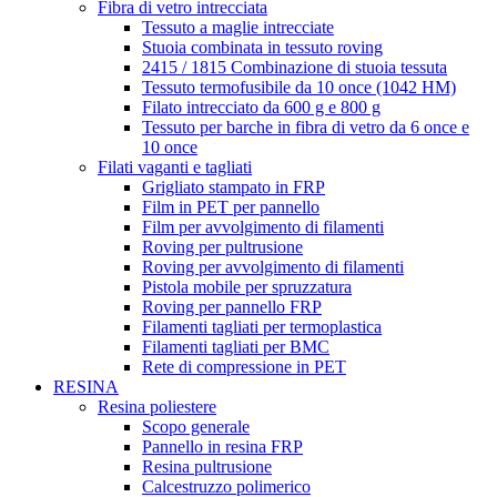
Fibra di vetro intrecciata
Tessuto a maglie intrecciate
Stuoia combinata in tessuto roving
2415 / 1815 Combinazione di stuoia tessuta
Tessuto termofusibile da 10 once (1042 HM)
Filato intrecciato da 600 g e 800 g
Tessuto per barche in fibra di vetro da 6 once e
10 once
Filati vaganti e tagliati
Grigliato stampato in FRP
Film in PET per pannello
Film per avvolgimento di filamenti
Roving per pultrusione
Roving per avvolgimento di filamenti
Pistola mobile per spruzzatura
Roving per pannello FRP
Filamenti tagliati per termoplastica
Filamenti tagliati per BMC
Rete di compressione in PET
RESINA
Resina poliestere
Scopo generale
Pannello in resina FRP
Resina pultrusione
Calcestruzzo polimerico